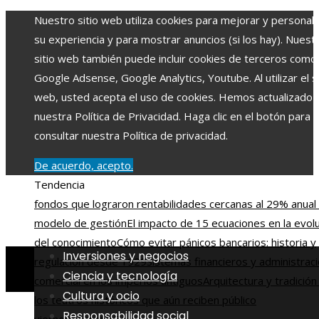
Nuestro sitio web utiliza cookies para mejorar y personali
su experiencia y para mostrar anuncios (si los hay). Nuest
sitio web también puede incluir cookies de terceros como
Google Adsense, Google Analytics, Youtube. Al utilizar el si
web, usted acepta el uso de cookies. Hemos actualizado
nuestra Política de Privacidad. Haga clic en el botón para
consultar nuestra Política de privacidad.
De acuerdo, acepto.
Tendencia
fondos que lograron rentabilidades cercanas al 29% anual 
modelo de gestión
El impacto de 15 ecuaciones en la evol
del conocimiento
Cómo evitar pánicos bancarios: historia y
Inversiones y negocios
regulación desde 1929
Sistemas financieros y administrac
Ciencia y tecnología
comercial en los imperios antiguos
Arquitectura y tradición
Cultura y ocio
los teatros históricos que aún reciben público
Responsabilidad social