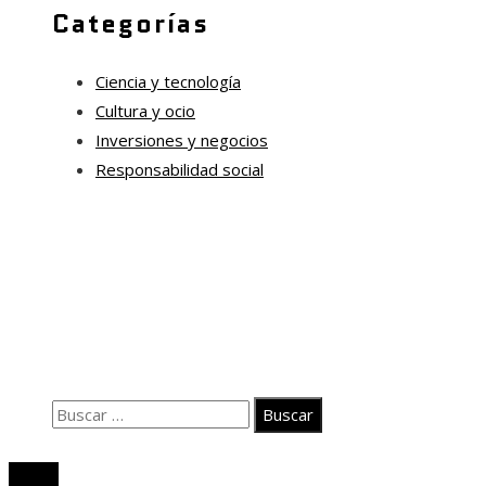
Categorías
Ciencia y tecnología
Cultura y ocio
Inversiones y negocios
Responsabilidad social
Información
Quiénes somos
Políticas de Privacidad
Contacto
Buscar:
© 2026. Todos los derechos reservados.