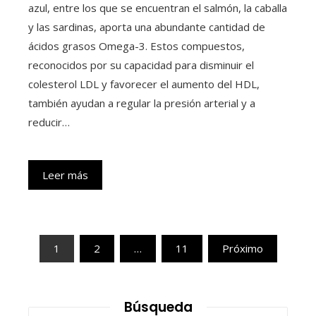
azul, entre los que se encuentran el salmón, la caballa
y las sardinas, aporta una abundante cantidad de
ácidos grasos Omega-3. Estos compuestos,
reconocidos por su capacidad para disminuir el
colesterol LDL y favorecer el aumento del HDL,
también ayudan a regular la presión arterial y a
reducir…
Leer más
Paginación
1
2
…
11
Próximo
de
entradas
Búsqueda