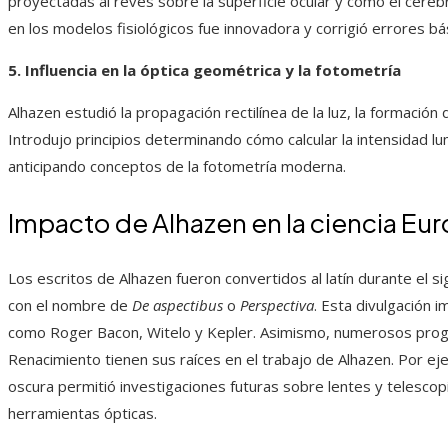
proyectadas al revés sobre la superficie ocular y cómo el cere
en los modelos fisiológicos fue innovadora y corrigió errores 
5. Influencia en la óptica geométrica y la fotometría
Alhazen estudió la propagación rectilínea de la luz, la formaci
Introdujo principios determinando cómo calcular la intensidad lum
anticipando conceptos de la fotometría moderna.
Impacto de Alhazen en la ciencia Eur
Los escritos de Alhazen fueron convertidos al latín durante el 
con el nombre de
De aspectibus
o
Perspectiva
. Esta divulgación 
como Roger Bacon, Witelo y Kepler. Asimismo, numerosos progre
Renacimiento tienen sus raíces en el trabajo de Alhazen. Por eje
oscura permitió investigaciones futuras sobre lentes y telescopi
herramientas ópticas.