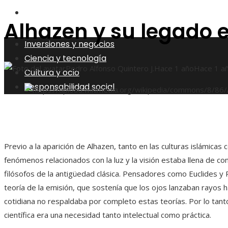
Responsabilidad social
Alhazen y su legado 
Inversiones y negocios
Ciencia y tecnología
Pedro Alfonso Quintero J.
Hace 1 año
Hace 1 a
Cultura y ocio
Responsabilidad social
Previo a la aparición de Alhazen, tanto en las culturas islámicas
fenómenos relacionados con la luz y la visión estaba llena de c
filósofos de la antigüedad clásica. Pensadores como Euclides y 
teoría de la emisión, que sostenía que los ojos lanzaban rayos h
cotidiana no respaldaba por completo estas teorías. Por lo tan
científica era una necesidad tanto intelectual como práctica.