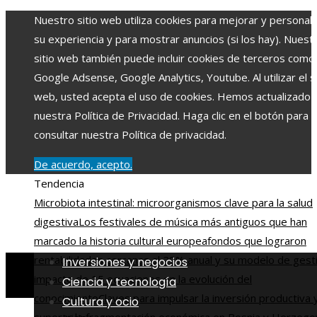
Nuestro sitio web utiliza cookies para mejorar y personali
su experiencia y para mostrar anuncios (si los hay). Nuest
sitio web también puede incluir cookies de terceros como
Google Adsense, Google Analytics, Youtube. Al utilizar el si
web, usted acepta el uso de cookies. Hemos actualizado
nuestra Política de Privacidad. Haga clic en el botón para
consultar nuestra Política de privacidad.
De acuerdo, acepto.
Tendencia
Microbiota intestinal: microorganismos clave para la salud
digestiva
Los festivales de música más antiguos que han
marcado la historia cultural europea
fondos que lograron
rentabilidades cercanas al 29% anual y su modelo de gest
Inversiones y negocios
impacto de 15 ecuaciones en la evolución del
Ciencia y tecnología
conocimiento
Claves para impulsar la inversión productiva 
Cultura y ocio