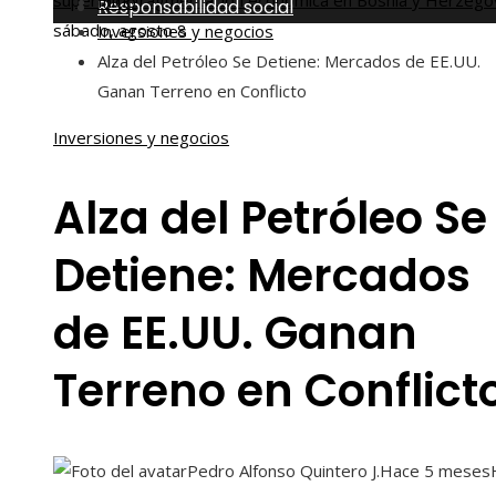
superar la fragmentación económica en Bosnia y Herzego
Inicio
Responsabilidad social
sábado, agosto 8
Inversiones y negocios
Alza del Petróleo Se Detiene: Mercados de EE.UU.
Ganan Terreno en Conflicto
Inversiones y negocios
Alza del Petróleo Se
Detiene: Mercados
de EE.UU. Ganan
Terreno en Conflict
Pedro Alfonso Quintero J.
Hace 5 meses