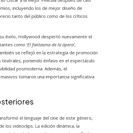
mio Óscar a la Mejor Película después de casi
emios, incluyendo los de mejor diseño de
ecio tanto del público como de los críticos
s su éxito, Hollywood despertó nuevamente el
ortantes como
‘El fantasma de la ópera’
,
también se reflejó en la estrategia de promoción
s teatrales, poniendo énfasis en el espectáculo
nsibilidad posmoderna. Además, el
s masivos tomaron una importancia significativa
osteriores
nsformó el lenguaje del cine de este género,
 los videoclips. La edición dinámica, la