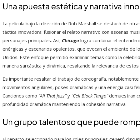
Una apuesta estética y narrativa inn
La película bajo la dirección de Rob Marshall se destacó de otr
táctica innovadora: fusionar el relato narrativo con escenas mus
personajes principales. Así,
Chicago
logra combinar el entendimi
enérgicas y escenarios opulentos, que evocan el ambiente de l
Unidos. Este enfoque permitió examinar temas como la celebridad
manera sarcástica y dinámica, resaltando la relevancia de estos 
Es importante resaltar el trabajo de coreografía, notablemente 
movimientos angulares, poses dramáticas y una energía casi feli
Canciones como
“All That Jazz”
y
“Cell Block Tango”
demuestran cóm
profundidad dramática manteniendo la cohesión narrativa.
Un grupo talentoso que puede romp
El reparto seleccionado para los roles principales generó disc