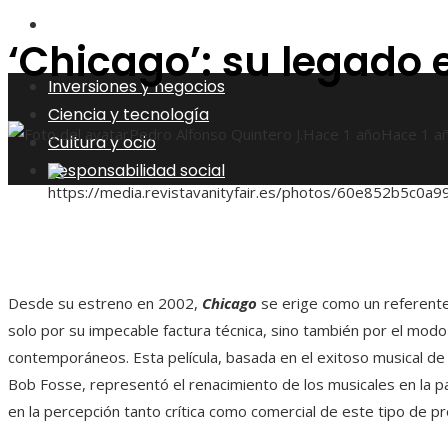
Responsabilidad social
‘Chicago’: su legado 
Inversiones y negocios
Ciencia y tecnología
Pedro Alfonso Quintero J.
Hace 1 año
Hace 1 a
Cultura y ocio
Responsabilidad social
Desde su estreno en 2002,
Chicago
se erige como un referente 
solo por su impecable factura técnica, sino también por el modo
contemporáneos. Esta película, basada en el exitoso musical d
Bob Fosse, representó el renacimiento de los musicales en la 
en la percepción tanto crítica como comercial de este tipo de p