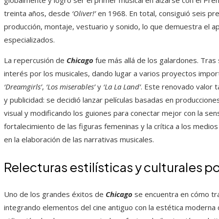
globalmente y logró ser el primer musical en alzarse con el Pre
treinta años, desde
‘Oliver!’
en 1968. En total, consiguió seis pr
producción, montaje, vestuario y sonido, lo que demuestra el apr
especializados.
La repercusión de
Chicago
fue más allá de los galardones. Tra
interés por los musicales, dando lugar a varios proyectos imp
‘Dreamgirls’
,
‘Los miserables’
y
‘La La Land’
. Este renovado valor 
y publicidad: se decidió lanzar películas basadas en produccione
visual y modificando los guiones para conectar mejor con la se
fortalecimiento de las figuras femeninas y la crítica a los medio
en la elaboración de las narrativas musicales.
Relecturas estilísticas y culturales p
Uno de los grandes éxitos de
Chicago
se encuentra en cómo tra
integrando elementos del cine antiguo con la estética moderna de