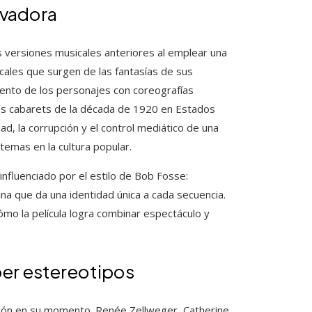
ovadora
as versiones musicales anteriores al emplear una
icales que surgen de las fantasías de sus
ento de los personajes con coreografías
os cabarets de la década de 1920 en Estados
, la corrupción y el control mediático de una
temas en la cultura popular.
influenciado por el estilo de Bob Fosse:
na que da una identidad única a cada secuencia.
o la película logra combinar espectáculo y
er estereotipos
usión en su momento. Renée Zellweger, Catherine