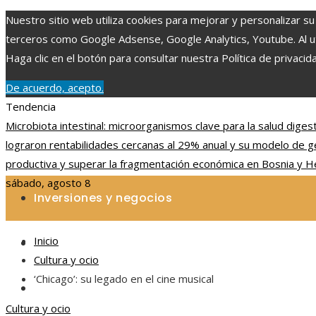
Nuestro sitio web utiliza cookies para mejorar y personalizar su
terceros como Google Adsense, Google Analytics, Youtube. Al uti
Haga clic en el botón para consultar nuestra Política de privacid
De acuerdo, acepto.
Tendencia
Microbiota intestinal: microorganismos clave para la salud diges
lograron rentabilidades cercanas al 29% anual y su modelo de g
productiva y superar la fragmentación económica en Bosnia y 
sábado, agosto 8
Inversiones y negocios
Inicio
Ciencia y tecnología
Cultura y ocio
‘Chicago’: su legado en el cine musical
Cultura y ocio
Cultura y ocio