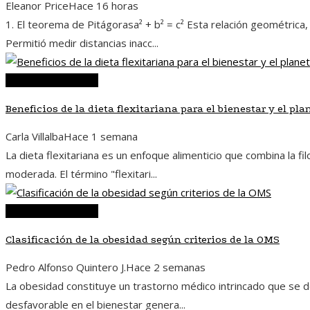
Eleanor Price
Hace 16 horas
1. El teorema de Pitágorasa² + b² = c² Esta relación geométrica,
Permitió medir distancias inacc...
Ciencia y tecnología
Beneficios de la dieta flexitariana para el bienestar y el pla
Carla Villalba
Hace 1 semana
La dieta flexitariana es un enfoque alimenticio que combina la f
moderada. El término "flexitari...
Ciencia y tecnología
Clasificación de la obesidad según criterios de la OMS
Pedro Alfonso Quintero J.
Hace 2 semanas
La obesidad constituye un trastorno médico intrincado que se d
desfavorable en el bienestar genera...