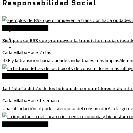
Responsabilidad Social
Responsabilidad social
Inversiones y negocios
Responsabilidad social
Ciencia y tecnología
Cultura y ocio
Ejemplos de RSE que promueven la transición hacia ciudad
Responsabilidad social
Carla Villalba
Hace 7 días
RSE y la transición hacia ciudades industriales más limpiasAleman
Responsabilidad social
La historia detrás de los boicots de consumidores más infl
Carla Villalba
Hace 1 semana
Una introducción al poder silencioso del consumidorA lo largo de
Responsabilidad social