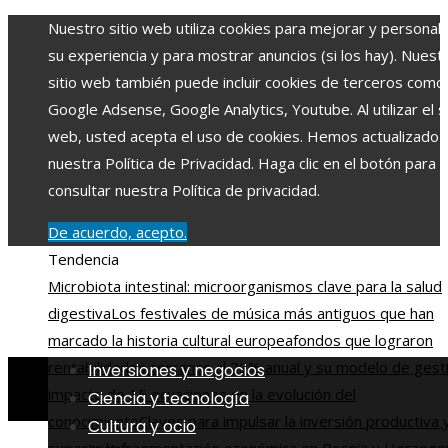
Nuestro sitio web utiliza cookies para mejorar y personali
su experiencia y para mostrar anuncios (si los hay). Nuest
sitio web también puede incluir cookies de terceros como
Google Adsense, Google Analytics, Youtube. Al utilizar el si
web, usted acepta el uso de cookies. Hemos actualizado
nuestra Política de Privacidad. Haga clic en el botón para
consultar nuestra Política de privacidad.
De acuerdo, acepto.
Tendencia
Microbiota intestinal: microorganismos clave para la salud
digestiva
Los festivales de música más antiguos que han
marcado la historia cultural europea
fondos que lograron
rentabilidades cercanas al 29% anual y su modelo de gest
Inversiones y negocios
impacto de 15 ecuaciones en la evolución del
Ciencia y tecnología
conocimiento
Claves para impulsar la inversión productiva 
Cultura y ocio