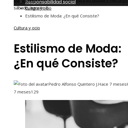
superar la fragmentación económica en Bosnia y Herzego
Inicio
Responsabilidad social
sábado, agosto 8
Cultura y ocio
Estilismo de Moda: ¿En qué Consiste?
Cultura y ocio
Estilismo de Moda:
¿En qué Consiste?
Pedro Alfonso Quintero J.
Hace 7 meses
7 meses
129