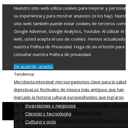
Nuestro sitio web utiliza cookies para mejorar y personali
su experiencia y para mostrar anuncios (si los hay). Nuest
sitio web también puede incluir cookies de terceros como
Google Adsense, Google Analytics, Youtube. Al utilizar el si
web, usted acepta el uso de cookies. Hemos actualizado
nuestra Política de Privacidad. Haga clic en el botón para
consultar nuestra Política de privacidad.
De acuerdo, acepto.
Tendencia
Microbiota intestinal: microorganismos clave para la salud
digestiva
Los festivales de música más antiguos que han
marcado la historia cultural europea
fondos que lograron
rentabilidades cercanas al 29% anual y su modelo de gest
Inversiones y negocios
impacto de 15 ecuaciones en la evolución del
Ciencia y tecnología
conocimiento
Claves para impulsar la inversión productiva 
Cultura y ocio