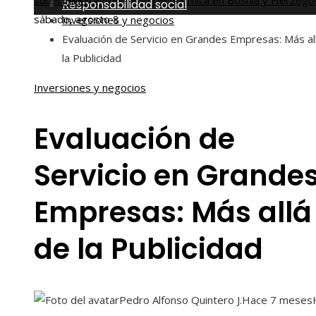
superar la fragmentación económica en Bosnia y Herzego
Inicio
Responsabilidad social
sábado, agosto 8
Inversiones y negocios
Evaluación de Servicio en Grandes Empresas: Más al
la Publicidad
Inversiones y negocios
Evaluación de
Servicio en Grande
Empresas: Más allá
de la Publicidad
Pedro Alfonso Quintero J.
Hace 7 meses