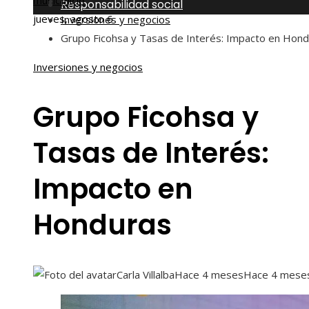
musical
Inicio
Responsabilidad social
jueves, agosto 6
Inversiones y negocios
Grupo Ficohsa y Tasas de Interés: Impacto en Hon
Inversiones y negocios
Grupo Ficohsa y
Tasas de Interés:
Impacto en
Honduras
Carla Villalba
Hace 4 meses
Hace 4 mese