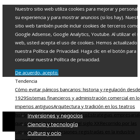
Nuestro sitio web utiliza cookies para mejorar y personali
su experiencia y para mostrar anuncios (si los hay). Nuest
sitio web también puede incluir cookies de terceros como
Google Adsense, Google Analytics, Youtube. Al utilizar el si
web, usted acepta el uso de cookies. Hemos actualizado
nuestra Política de Privacidad. Haga clic en el botón para
consultar nuestra Política de privacidad.
De acuerdo, acepto.
Tendencia
Cómo evitar pánicos bancarios: historia y regulación desd
1929
Sistemas financieros y administración comercial en l
imperios antiguos
Arquitectura y tradición en los teatros
históricos que aún reciben público
Estrategias empresaria
Inversiones y negocios
que cambiaron para siempre el siglo XX
Recorrido por las
Ciencia y tecnología
canciones con más versiones registradas en la industria
Cultura y ocio