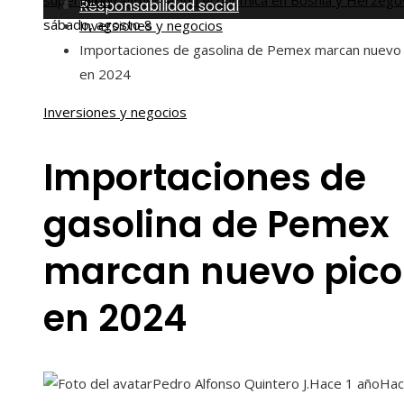
superar la fragmentación económica en Bosnia y Herzego
Inicio
Responsabilidad social
sábado, agosto 8
Inversiones y negocios
Importaciones de gasolina de Pemex marcan nuevo 
en 2024
Inversiones y negocios
Importaciones de
gasolina de Pemex
marcan nuevo pico
en 2024
Pedro Alfonso Quintero J.
Hace 1 año
Hac