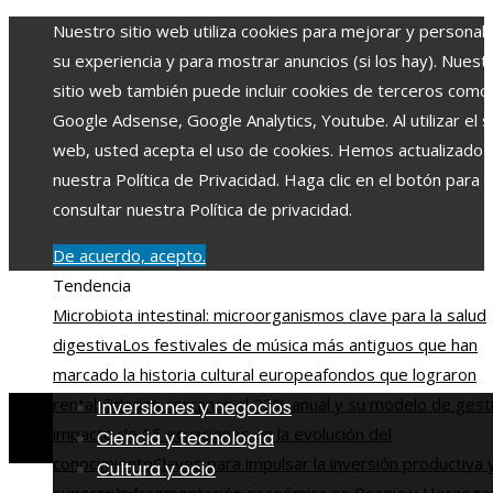
Nuestro sitio web utiliza cookies para mejorar y personali
su experiencia y para mostrar anuncios (si los hay). Nuest
sitio web también puede incluir cookies de terceros como
Google Adsense, Google Analytics, Youtube. Al utilizar el si
web, usted acepta el uso de cookies. Hemos actualizado
nuestra Política de Privacidad. Haga clic en el botón para
consultar nuestra Política de privacidad.
De acuerdo, acepto.
Tendencia
Microbiota intestinal: microorganismos clave para la salud
digestiva
Los festivales de música más antiguos que han
marcado la historia cultural europea
fondos que lograron
rentabilidades cercanas al 29% anual y su modelo de gest
Inversiones y negocios
impacto de 15 ecuaciones en la evolución del
Ciencia y tecnología
conocimiento
Claves para impulsar la inversión productiva 
Cultura y ocio