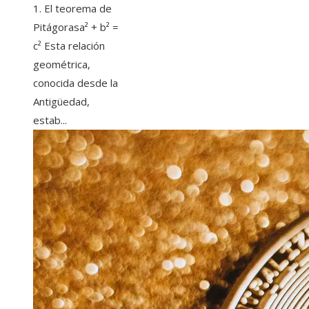
1. El teorema de
Pitágorasa² + b² =
c² Esta relación
geométrica,
conocida desde la
Antigüedad,
estab...