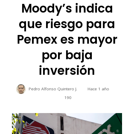
Moody’s indica
que riesgo para
Pemex es mayor
por baja
inversión
Pedro Alfonso Quintero J.
Hace 1 año
190