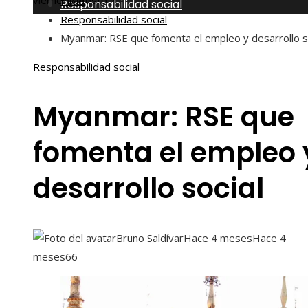
viernes, agosto 7
Inicio
Responsabilidad social
Responsabilidad social
Myanmar: RSE que fomenta el empleo y desarrollo s
Responsabilidad social
Myanmar: RSE que
fomenta el empleo 
desarrollo social
Bruno Saldívar
Hace 4 meses
Hace 4
meses
66