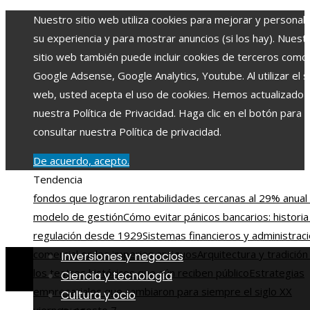
Nuestro sitio web utiliza cookies para mejorar y personali
su experiencia y para mostrar anuncios (si los hay). Nuest
sitio web también puede incluir cookies de terceros como
Google Adsense, Google Analytics, Youtube. Al utilizar el si
web, usted acepta el uso de cookies. Hemos actualizado
nuestra Política de Privacidad. Haga clic en el botón para
consultar nuestra Política de privacidad.
De acuerdo, acepto.
Tendencia
fondos que lograron rentabilidades cercanas al 29% anual 
modelo de gestión
Cómo evitar pánicos bancarios: historia
regulación desde 1929
Sistemas financieros y administrac
comercial en los imperios antiguos
Arquitectura y tradición
Inversiones y negocios
los teatros históricos que aún reciben público
Estrategias
Ciencia y tecnología
empresariales que cambiaron para siempre el siglo XX
Cultura y ocio