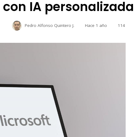
con IA personalizada
Pedro Alfonso Quintero J.
Hace 1 año
114