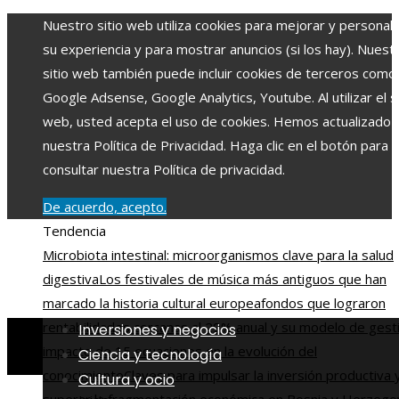
Nuestro sitio web utiliza cookies para mejorar y personali
su experiencia y para mostrar anuncios (si los hay). Nuest
sitio web también puede incluir cookies de terceros como
Google Adsense, Google Analytics, Youtube. Al utilizar el si
web, usted acepta el uso de cookies. Hemos actualizado
nuestra Política de Privacidad. Haga clic en el botón para
consultar nuestra Política de privacidad.
De acuerdo, acepto.
Tendencia
Microbiota intestinal: microorganismos clave para la salud
digestiva
Los festivales de música más antiguos que han
marcado la historia cultural europea
fondos que lograron
rentabilidades cercanas al 29% anual y su modelo de gest
Inversiones y negocios
impacto de 15 ecuaciones en la evolución del
Ciencia y tecnología
conocimiento
Claves para impulsar la inversión productiva 
Cultura y ocio