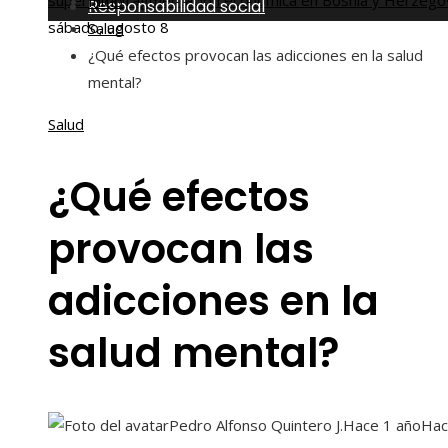
superar la fragmentación económica en Bosnia y Herzego
Inicio
Responsabilidad social
sábado, agosto 8
Salud
¿Qué efectos provocan las adicciones en la salud
mental?
Salud
¿Qué efectos
provocan las
adicciones en la
salud mental?
Pedro Alfonso Quintero J.
Hace 1 año
Hac