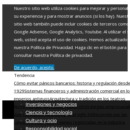
Nuestro sitio web utiliza cookies para mejorar y personali
su experiencia y para mostrar anuncios (si los hay). Nuest
sitio web también puede incluir cookies de terceros como
Google Adsense, Google Analytics, Youtube. Al utilizar el si
web, usted acepta el uso de cookies. Hemos actualizado
nuestra Política de Privacidad. Haga clic en el botón para
consultar nuestra Política de privacidad.
De acuerdo, acepto.
Tendencia
Cómo evitar pánicos bancarios: historia y regulación desd
1929
Sistemas financieros y administración comercial en l
imperios antiguos
Arquitectura y tradición en los teatros
Inversiones y negocios
históricos que aún reciben público
Estrategias empresaria
Ciencia y tecnología
que cambiaron para siempre el siglo XX
Recorrido por las
Cultura y ocio
canciones con más versiones registradas en la industria
Responsabilidad social