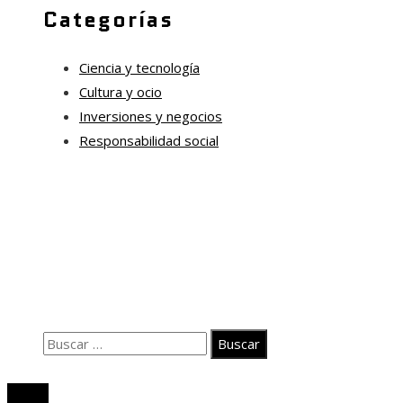
Categorías
Ciencia y tecnología
Cultura y ocio
Inversiones y negocios
Responsabilidad social
Información
Quiénes somos
Políticas de Privacidad
Contacto
Buscar:
© 2026. Todos los derechos reservados.