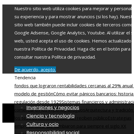
Nuestro sitio web utiliza cookies para mejorar y personali
su experiencia y para mostrar anuncios (si los hay). Nuest
sitio web también puede incluir cookies de terceros como
Google Adsense, Google Analytics, Youtube. Al utilizar el si
web, usted acepta el uso de cookies. Hemos actualizado
nuestra Política de Privacidad. Haga clic en el botón para
consultar nuestra Política de privacidad.
De acuerdo, acepto.
Tendencia
fondos que lograron rentabilidades cercanas al 29% anual 
modelo de gestión
Cómo evitar pánicos bancarios: historia
regulación desde 1929
Sistemas financieros y administrac
Inversiones y negocios
comercial en los imperios antiguos
Arquitectura y tradición
Ciencia y tecnología
los teatros históricos que aún reciben público
Estrategias
Cultura y ocio
empresariales que cambiaron para siempre el siglo XX
Responsabilidad social